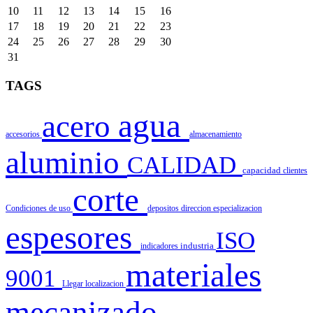
10
11
12
13
14
15
16
17
18
19
20
21
22
23
24
25
26
27
28
29
30
31
TAGS
agua
acero
accesorios
almacenamiento
aluminio
CALIDAD
capacidad
clientes
corte
Condiciones de uso
depositos
direccion
especializacion
espesores
ISO
indicadores
industria
materiales
9001
Llegar
localizacion
mecanizado