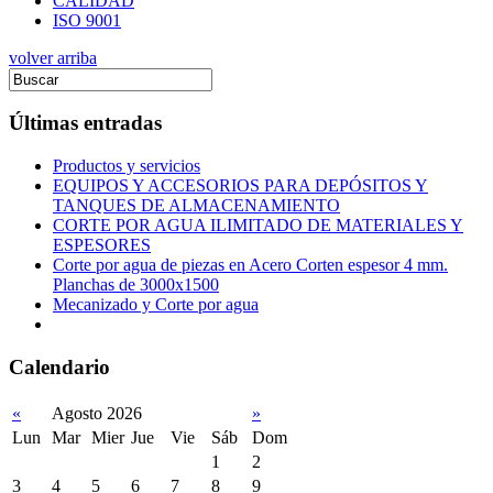
CALIDAD
ISO 9001
volver arriba
Últimas entradas
Productos y servicios
EQUIPOS Y ACCESORIOS PARA DEPÓSITOS Y
TANQUES DE ALMACENAMIENTO
CORTE POR AGUA ILIMITADO DE MATERIALES Y
ESPESORES
Corte por agua de piezas en Acero Corten espesor 4 mm.
Planchas de 3000x1500
Mecanizado y Corte por agua
Calendario
«
Agosto 2026
»
Lun
Mar
Mier
Jue
Vie
Sáb
Dom
1
2
3
4
5
6
7
8
9