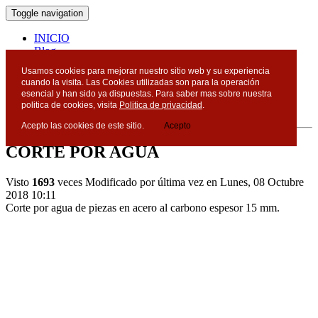
Toggle navigation
INICIO
Blog
Contacto
Usamos cookies para mejorar nuestro sitio web y su experiencia
cuando la visita. Las Cookies utilizadas son para la operación
Blog
esencial y han sido ya dispuestas. Para saber mas sobre nuestra
politica de cookies, visita
Politica de privacidad
.
Acepto las cookies de este sitio.
Acepto
CORTE POR AGUA
Visto
1693
veces
Modificado por última vez en Lunes, 08 Octubre
2018 10:11
Corte por agua de piezas en acero al carbono espesor 15 mm.