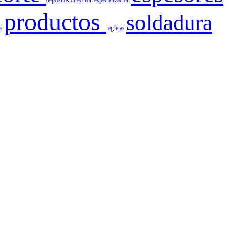
depositos
direccion
especializacion
productos
soldadura
es
regletas