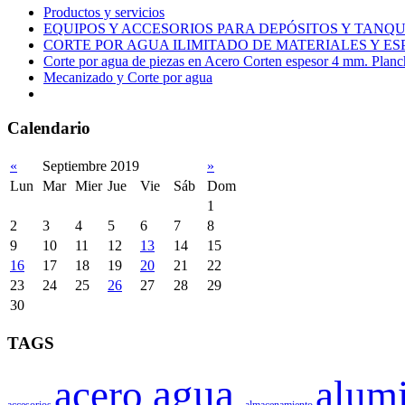
Productos y servicios
EQUIPOS Y ACCESORIOS PARA DEPÓSITOS Y TAN
CORTE POR AGUA ILIMITADO DE MATERIALES Y ES
Corte por agua de piezas en Acero Corten espesor 4 mm. Plan
Mecanizado y Corte por agua
Calendario
«
Septiembre 2019
»
Lun
Mar
Mier
Jue
Vie
Sáb
Dom
1
2
3
4
5
6
7
8
9
10
11
12
13
14
15
16
17
18
19
20
21
22
23
24
25
26
27
28
29
30
TAGS
agua
acero
alum