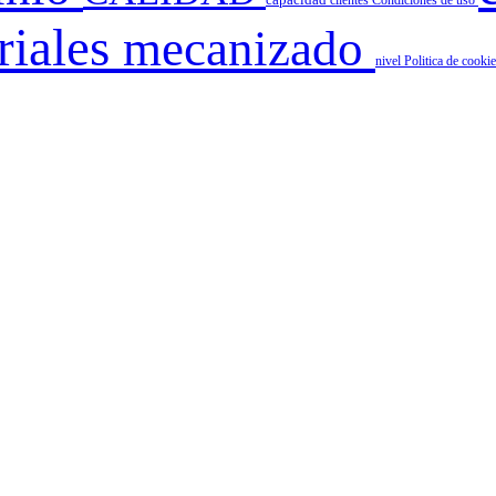
capacidad
clientes
Condiciones de uso
riales
mecanizado
nivel
Politica de cooki