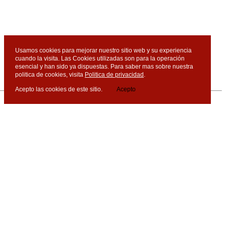
Usamos cookies para mejorar nuestro sitio web y su experiencia
cuando la visita. Las Cookies utilizadas son para la operación
esencial y han sido ya dispuestas. Para saber mas sobre nuestra
politica de cookies, visita
Politica de privacidad
.
Acepto las cookies de este sitio.
Acepto