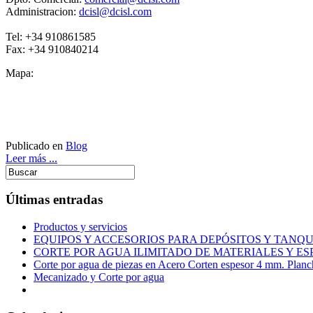
Administracion:
dcisl@dcisl.com
Tel: +34 910861585
Fax: +34 910840214
Mapa:
Publicado en
Blog
Leer más ...
Últimas entradas
Productos y servicios
EQUIPOS Y ACCESORIOS PARA DEPÓSITOS Y TAN
CORTE POR AGUA ILIMITADO DE MATERIALES Y ES
Corte por agua de piezas en Acero Corten espesor 4 mm. Plan
Mecanizado y Corte por agua