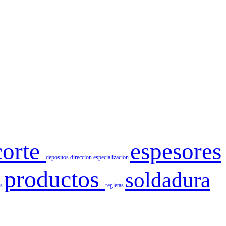
corte
espesores
depositos
direccion
especializacion
productos
soldadura
es
regletas