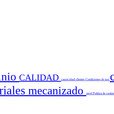
inio
CALIDAD
capacidad
clientes
Condiciones de uso
riales
mecanizado
nivel
Politica de cooki