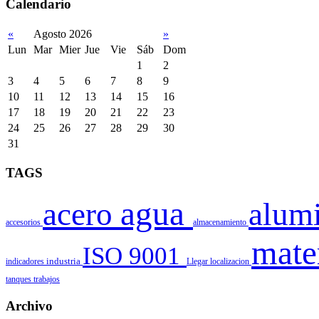
Calendario
«
Agosto 2026
»
Lun
Mar
Mier
Jue
Vie
Sáb
Dom
1
2
3
4
5
6
7
8
9
10
11
12
13
14
15
16
17
18
19
20
21
22
23
24
25
26
27
28
29
30
31
TAGS
agua
acero
alum
accesorios
almacenamiento
mate
ISO 9001
indicadores
industria
Llegar
localizacion
tanques
trabajos
Archivo