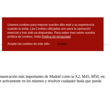
Usamos cookies para mejorar nuestro sitio web y su experiencia
cuando la visita. Las Cookies utilizadas son para la operación
esencial y han sido ya dispuestas. Para saber mas sobre nuestra
politica de cookies, visita
Politica de privacidad
.
Acepto las cookies de este sitio.
Acepto
 comunicación más importantes de Madrid como la A2, M45, M50, etc.
par activamente en los mismos y resolver cualquier duda que pueda