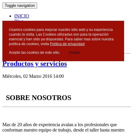
Toggle navigation
INICIO
Blog
Contacto
Usamos cookies para mejorar nuestro sitio web y su experiencia
cuando la visita. Las Cookies utilizadas son para la operación
Blog
esencial y han sido ya dispuestas. Para saber mas sobre nuestra
politica de cookies, visita
Politica de privacidad
.
Acepto las cookies de este sitio.
Acepto
Productos y servicios
Miércoles, 02 Marzo 2016 14:00
SOBRE NOSOTROS
Mas de 20 años de experiencia avalan a los profesionales que
conforman nuestro equipo de trabajo, desde el taller hasta nuestro