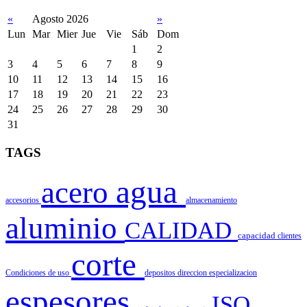
«
Agosto 2026
»
Lun
Mar
Mier
Jue
Vie
Sáb
Dom
1
2
3
4
5
6
7
8
9
10
11
12
13
14
15
16
17
18
19
20
21
22
23
24
25
26
27
28
29
30
31
TAGS
agua
acero
accesorios
almacenamiento
aluminio
CALIDAD
capacidad
clientes
corte
Condiciones de uso
depositos
direccion
especializacion
espesores
ISO