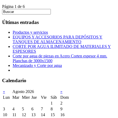
Página 1 de 6
Últimas entradas
Productos y servicios
EQUIPOS Y ACCESORIOS PARA DEPÓSITOS Y
TANQUES DE ALMACENAMIENTO
CORTE POR AGUA ILIMITADO DE MATERIALES Y
ESPESORES
Corte por agua de piezas en Acero Corten espesor 4 mm.
Planchas de 3000x1500
Mecanizado y Corte por agua
Calendario
«
Agosto 2026
»
Lun
Mar
Mier
Jue
Vie
Sáb
Dom
1
2
3
4
5
6
7
8
9
10
11
12
13
14
15
16