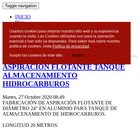
Toggle navigation
INICIO
Blog
Contacto
Usamos cookies para mejorar nuestro sitio web y su experiencia
cuando la visita. Las Cookies utilizadas son para la operación
Blog
esencial y han sido ya dispuestas. Para saber mas sobre nuestra
politica de cookies, visita
Politica de privacidad
.
Acepto las cookies de este sitio.
Acepto
ASPIRACIÓN FLOTANTE TANQUE
ALMACENAMIENTO
HIDROCARBUROS
Martes, 27 Octubre 2020 08:49
FABRICACIÓN DE ASPIRACIÓN FLOTANTE DE
DIÁMETRO 24" EN ALUMINIO PARA TANQUE DE
ALMACENAMIENTO DE HIDROCARBUROS.
LONGITUD 20 METROS.