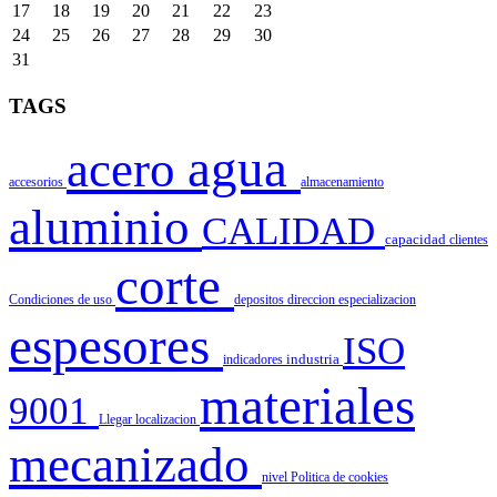
17
18
19
20
21
22
23
24
25
26
27
28
29
30
31
TAGS
agua
acero
accesorios
almacenamiento
aluminio
CALIDAD
capacidad
clientes
corte
Condiciones de uso
depositos
direccion
especializacion
espesores
ISO
indicadores
industria
materiales
9001
Llegar
localizacion
mecanizado
nivel
Politica de cookies