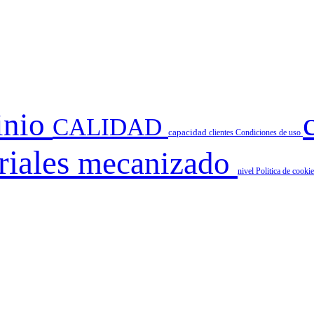
inio
CALIDAD
capacidad
clientes
Condiciones de uso
riales
mecanizado
nivel
Politica de cooki