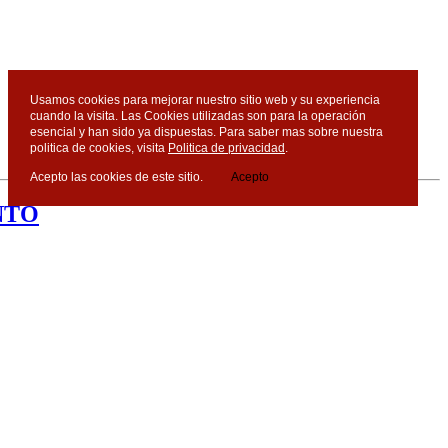
Usamos cookies para mejorar nuestro sitio web y su experiencia
cuando la visita. Las Cookies utilizadas son para la operación
esencial y han sido ya dispuestas. Para saber mas sobre nuestra
politica de cookies, visita
Politica de privacidad
.
Acepto las cookies de este sitio.
Acepto
NTO