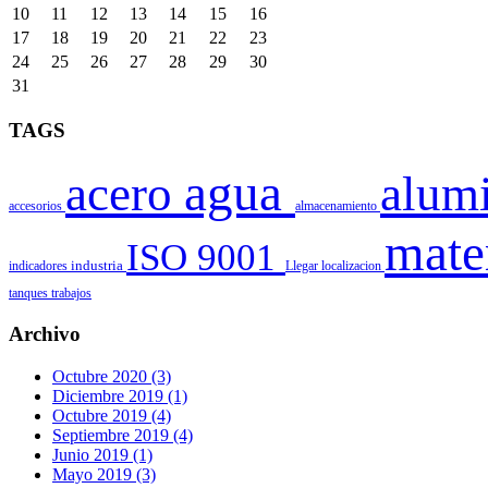
10
11
12
13
14
15
16
17
18
19
20
21
22
23
24
25
26
27
28
29
30
31
TAGS
agua
acero
alum
accesorios
almacenamiento
mate
ISO 9001
indicadores
industria
Llegar
localizacion
tanques
trabajos
Archivo
Octubre 2020 (3)
Diciembre 2019 (1)
Octubre 2019 (4)
Septiembre 2019 (4)
Junio 2019 (1)
Mayo 2019 (3)