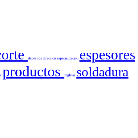
corte
espesores
depositos
direccion
especializacion
productos
soldadura
es
regletas