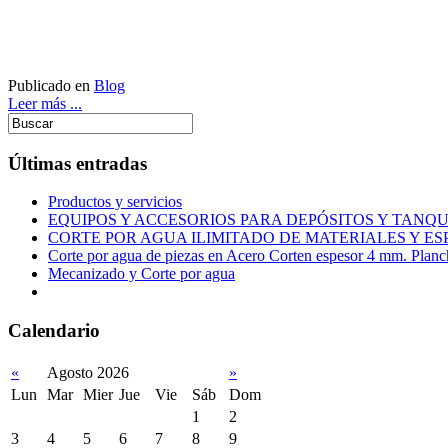
Publicado en
Blog
Leer más ...
Últimas entradas
Productos y servicios
EQUIPOS Y ACCESORIOS PARA DEPÓSITOS Y TAN
CORTE POR AGUA ILIMITADO DE MATERIALES Y ES
Corte por agua de piezas en Acero Corten espesor 4 mm. Plan
Mecanizado y Corte por agua
Calendario
«
Agosto 2026
»
Lun
Mar
Mier
Jue
Vie
Sáb
Dom
1
2
3
4
5
6
7
8
9