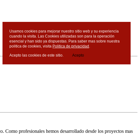
Usamos cookies para mejorar nuestro sitio web y su experiencia
cuando la visita. Las Cookies utilizadas son para la operación
esencial y han sido ya dispuestas. Para saber mas sobre nuestra
politica de cookies, visita
Politica de privacidad
.
Acepto las cookies de este sitio.
Acepto
nico. Como profesionales hemos desarrollado desde los proyectos mas