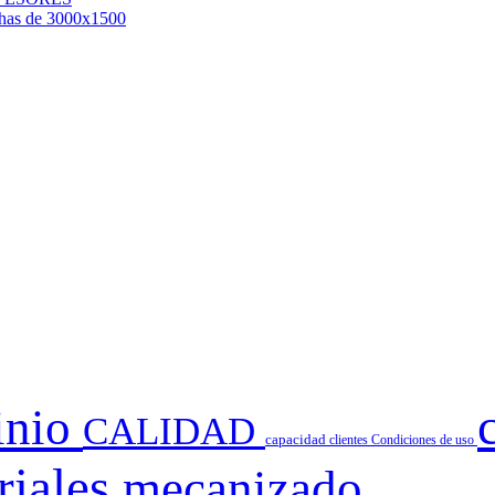
chas de 3000x1500
inio
CALIDAD
capacidad
clientes
Condiciones de uso
riales
mecanizado