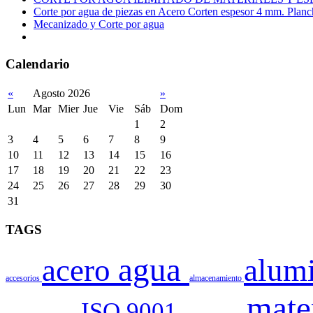
Corte por agua de piezas en Acero Corten espesor 4 mm. Plan
Mecanizado y Corte por agua
Calendario
«
Agosto 2026
»
Lun
Mar
Mier
Jue
Vie
Sáb
Dom
1
2
3
4
5
6
7
8
9
10
11
12
13
14
15
16
17
18
19
20
21
22
23
24
25
26
27
28
29
30
31
TAGS
agua
acero
alum
accesorios
almacenamiento
mate
ISO 9001