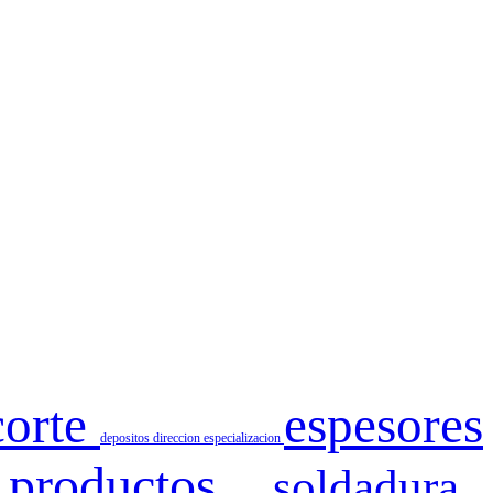
corte
espesores
depositos
direccion
especializacion
productos
soldadura