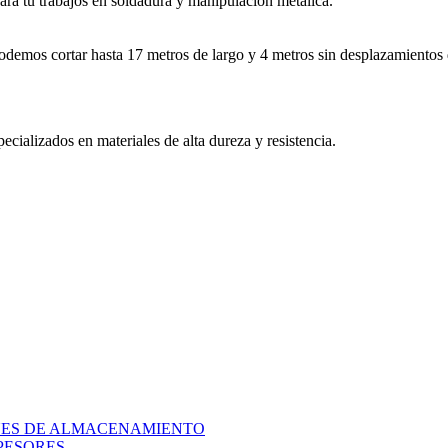
ara tu trabajos en soldadura y manipulación metálica.
demos cortar hasta 17 metros de largo y 4 metros sin desplazamientos 
ializados en materiales de alta dureza y resistencia.
QUES DE ALMACENAMIENTO
PESORES