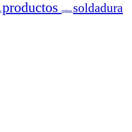
productos
soldadura
es
regletas