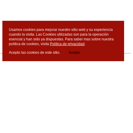
Usamos cookies para mejorar nuestro sitio web y su experiencia
cuando la visita. Las Cookies utilizadas son para la operación
esencial y han sido ya dispuestas. Para saber mas sobre nuestra
politica de cookies, visita
Politica de privacidad
.
Acepto las cookies de este sitio.
Acepto