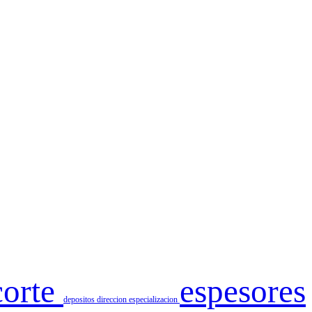
corte
espesores
depositos
direccion
especializacion