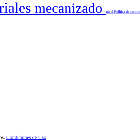
riales
mecanizado
nivel
Politica de cooki
os.
Condiciones de Uso
.