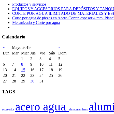
Productos y servicios
EQUIPOS Y ACCESORIOS PARA DEPÓSITOS Y TAN
CORTE POR AGUA ILIMITADO DE MATERIALES Y ES
Corte por agua de piezas en Acero Corten espesor 4 mm. Plan
Mecanizado y Corte por agua
Calendario
«
Mayo 2019
»
Lun
Mar
Mier
Jue
Vie
Sáb
Dom
1
2
3
4
5
6
7
8
9
10
11
12
13
14
15
16
17
18
19
20
21
22
23
24
25
26
27
28
29
30
31
TAGS
agua
acero
alum
accesorios
almacenamiento