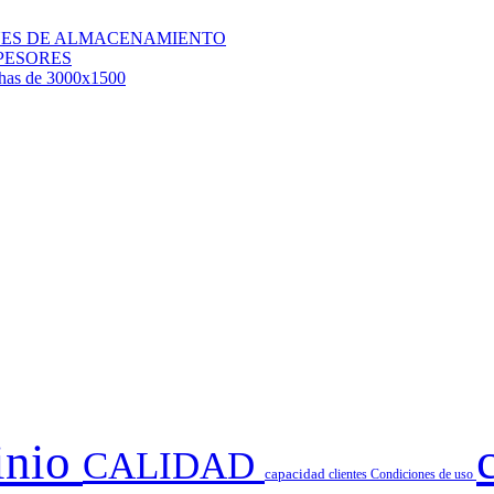
QUES DE ALMACENAMIENTO
PESORES
chas de 3000x1500
inio
CALIDAD
capacidad
clientes
Condiciones de uso