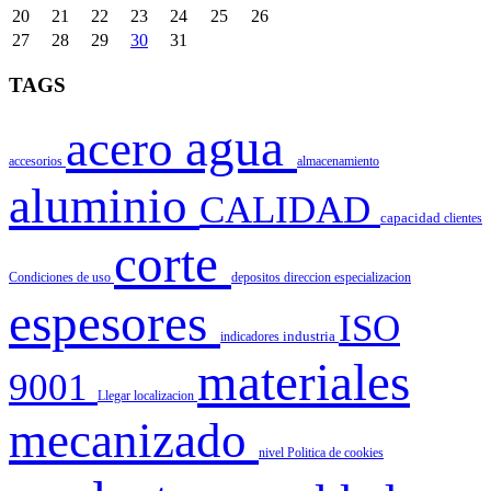
20
21
22
23
24
25
26
27
28
29
30
31
TAGS
agua
acero
accesorios
almacenamiento
aluminio
CALIDAD
capacidad
clientes
corte
Condiciones de uso
depositos
direccion
especializacion
espesores
ISO
indicadores
industria
materiales
9001
Llegar
localizacion
mecanizado
nivel
Politica de cookies