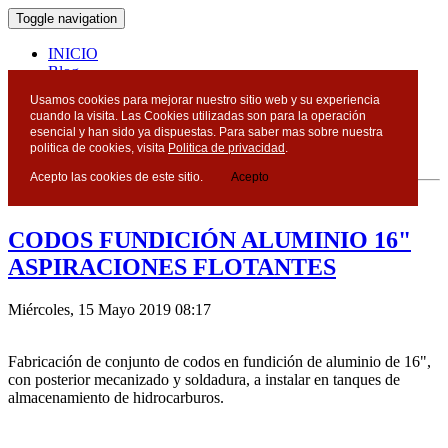
Toggle navigation
INICIO
Blog
Contacto
Usamos cookies para mejorar nuestro sitio web y su experiencia
cuando la visita. Las Cookies utilizadas son para la operación
Blog
esencial y han sido ya dispuestas. Para saber mas sobre nuestra
politica de cookies, visita
Politica de privacidad
.
Acepto las cookies de este sitio.
Acepto
Miércoles, 15 Mayo 2019 - DCI
CODOS FUNDICIÓN ALUMINIO 16"
ASPIRACIONES FLOTANTES
Miércoles, 15 Mayo 2019 08:17
Fabricación de conjunto de codos en fundición de aluminio de 16",
con posterior mecanizado y soldadura, a instalar en tanques de
almacenamiento de hidrocarburos.