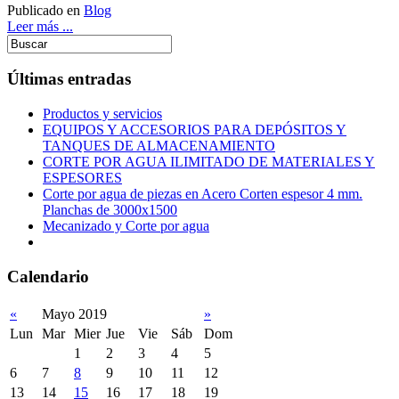
Publicado en
Blog
Leer más ...
Últimas entradas
Productos y servicios
EQUIPOS Y ACCESORIOS PARA DEPÓSITOS Y
TANQUES DE ALMACENAMIENTO
CORTE POR AGUA ILIMITADO DE MATERIALES Y
ESPESORES
Corte por agua de piezas en Acero Corten espesor 4 mm.
Planchas de 3000x1500
Mecanizado y Corte por agua
Calendario
«
Mayo 2019
»
Lun
Mar
Mier
Jue
Vie
Sáb
Dom
1
2
3
4
5
6
7
8
9
10
11
12
13
14
15
16
17
18
19