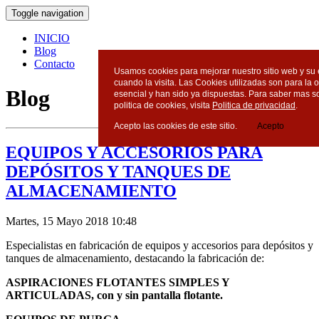
Toggle navigation
INICIO
Blog
Contacto
Usamos cookies para mejorar nuestro sitio web y su 
cuando la visita. Las Cookies utilizadas son para la 
Blog
esencial y han sido ya dispuestas. Para saber mas s
politica de cookies, visita
Politica de privacidad
.
Acepto las cookies de este sitio.
Acepto
EQUIPOS Y ACCESORIOS PARA
DEPÓSITOS Y TANQUES DE
ALMACENAMIENTO
Martes, 15 Mayo 2018 10:48
Especialistas en fabricación de equipos y accesorios para depósitos y
tanques de almacenamiento, destacando la fabricación de:
ASPIRACIONES FLOTANTES SIMPLES Y
ARTICULADAS, con y sin pantalla flotante.