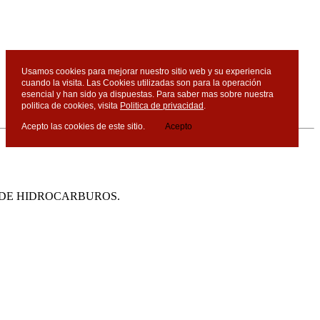
Usamos cookies para mejorar nuestro sitio web y su experiencia
cuando la visita. Las Cookies utilizadas son para la operación
esencial y han sido ya dispuestas. Para saber mas sobre nuestra
politica de cookies, visita
Politica de privacidad
.
Acepto las cookies de este sitio.
Acepto
 DE HIDROCARBUROS.