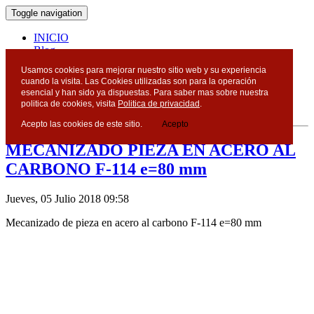
Toggle navigation
INICIO
Blog
Contacto
Usamos cookies para mejorar nuestro sitio web y su experiencia
cuando la visita. Las Cookies utilizadas son para la operación
Blog
esencial y han sido ya dispuestas. Para saber mas sobre nuestra
politica de cookies, visita
Politica de privacidad
.
Acepto las cookies de este sitio.
Acepto
MECANIZADO PIEZA EN ACERO AL
CARBONO F-114 e=80 mm
Jueves, 05 Julio 2018 09:58
Mecanizado de pieza en acero al carbono F-114 e=80 mm