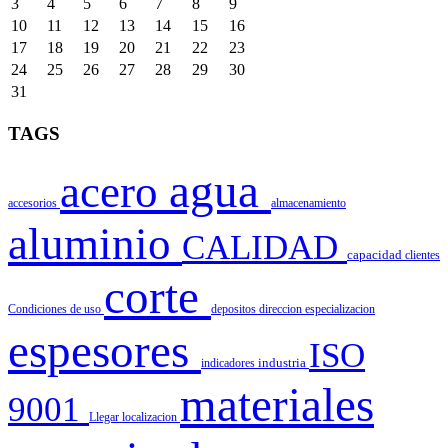
3
4
5
6
7
8
9
10
11
12
13
14
15
16
17
18
19
20
21
22
23
24
25
26
27
28
29
30
31
TAGS
agua
acero
accesorios
almacenamiento
aluminio
CALIDAD
capacidad
clientes
corte
Condiciones de uso
depositos
direccion
especializacion
espesores
ISO
indicadores
industria
materiales
9001
Llegar
localizacion