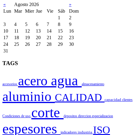
«
Agosto 2026
»
Lun
Mar
Mier
Jue
Vie
Sáb
Dom
1
2
3
4
5
6
7
8
9
10
11
12
13
14
15
16
17
18
19
20
21
22
23
24
25
26
27
28
29
30
31
TAGS
agua
acero
accesorios
almacenamiento
aluminio
CALIDAD
capacidad
clientes
corte
Condiciones de uso
depositos
direccion
especializacion
espesores
ISO
indicadores
industria