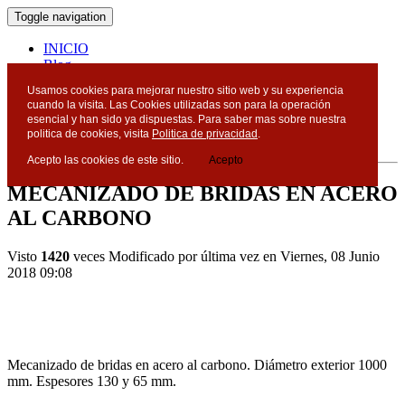
Toggle navigation
INICIO
Blog
Contacto
Usamos cookies para mejorar nuestro sitio web y su experiencia
cuando la visita. Las Cookies utilizadas son para la operación
Blog
esencial y han sido ya dispuestas. Para saber mas sobre nuestra
politica de cookies, visita
Politica de privacidad
.
Acepto las cookies de este sitio.
Acepto
MECANIZADO DE BRIDAS EN ACERO
AL CARBONO
Visto
1420
veces
Modificado por última vez en Viernes, 08 Junio
2018 09:08
Mecanizado de bridas en acero al carbono. Diámetro exterior 1000
mm. Espesores 130 y 65 mm.