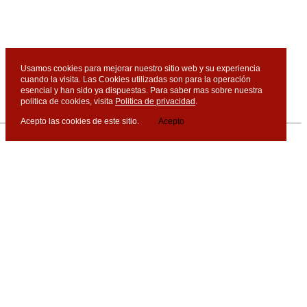
Usamos cookies para mejorar nuestro sitio web y su experiencia
cuando la visita. Las Cookies utilizadas son para la operación
esencial y han sido ya dispuestas. Para saber mas sobre nuestra
politica de cookies, visita
Politica de privacidad
.
Acepto las cookies de este sitio.
Acepto