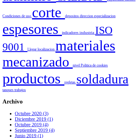
corte
Condiciones de uso
depositos
direccion
especializacion
espesores
ISO
indicadores
industria
materiales
9001
Llegar
localizacion
mecanizado
nivel
Politica de cookies
productos
soldadura
regletas
tanques
trabajos
Archivo
Octubre 2020 (3)
Diciembre 2019 (1)
Octubre 2019 (4)
Septiembre 2019 (4)
Junio 2019 (1)