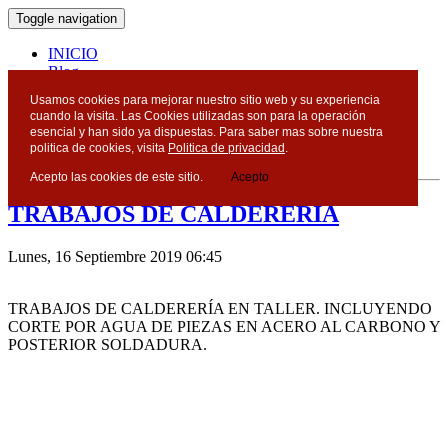
Toggle navigation
INICIO
Blog
Contacto
Usamos cookies para mejorar nuestro sitio web y su experiencia
cuando la visita. Las Cookies utilizadas son para la operación
Blog
esencial y han sido ya dispuestas. Para saber mas sobre nuestra
politica de cookies, visita
Politica de privacidad
.
Acepto las cookies de este sitio.
Acepto
TRABAJOS DE CALDERERÍA
Lunes, 16 Septiembre 2019 06:45
TRABAJOS DE CALDERERÍA EN TALLER.
INCLUYENDO
CORTE POR AGUA DE PIEZAS EN ACERO AL CARBONO Y
POSTERIOR SOLDADURA.